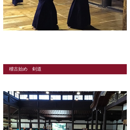
稽古始め 剣道