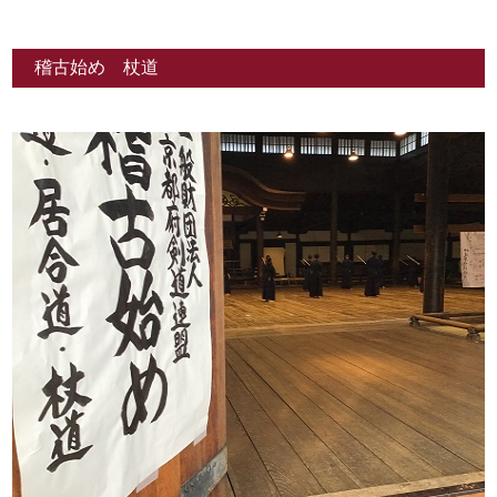
稽古始め 杖道