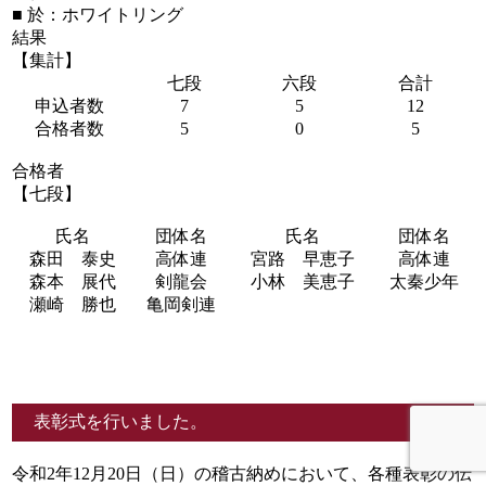
■ 於：ホワイトリング
結果
【集計】
七段
六段
合計
申込者数
7
5
12
合格者数
5
0
5
合格者
【七段】
氏名
団体名
氏名
団体名
森田 泰史
高体連
宮路 早恵子
高体連
森本 展代
剣龍会
小林 美恵子
太秦少年
瀬崎 勝也
亀岡剣連
表彰式を行いました。
令和2年12月20日（日）の稽古納めにおいて、各種表彰の伝