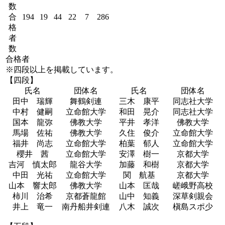
数
合
194
19
44
22
7
286
格
者
数
合格者
※四段以上を掲載しています。
【四段】
氏名
団体名
氏名
団体名
田中 瑞輝
舞鶴剣連
三木 康平
同志社大学
中村 健嗣
立命館大学
和田 晃介
同志社大学
国本 龍弥
佛教大学
平井 孝洋
佛教大学
馬場 佐祐
佛教大学
久住 俊介
立命館大学
福井 尚志
立命館大学
柏葉 郁人
立命館大学
櫻井 茜
立命館大学
安澤 樹一
京都大学
吉河 慎太郎
龍谷大学
加藤 和樹
京都大学
中田 光祐
立命館大学
関 航基
京都大学
山本 響太郎
佛教大学
山本 匡哉
嵯峨野高校
柿川 治希
京都蒼龍館
山中 知義
深草剣親会
井上 竜一
南丹船井剣連
八木 誠次
槇島スポ少