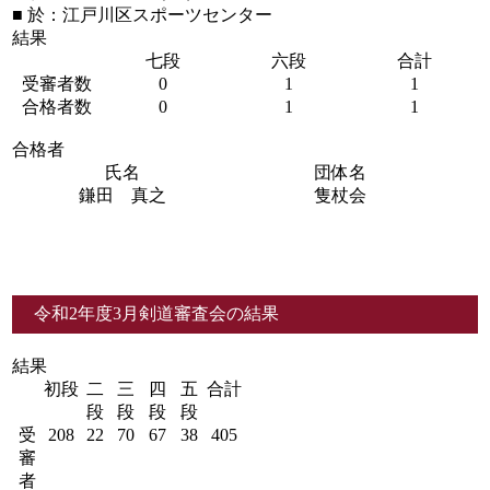
■ 於：江戸川区スポーツセンター
結果
七段
六段
合計
受審者数
0
1
1
合格者数
0
1
1
合格者
氏名
団体名
鎌田 真之
隻杖会
令和2年度3月剣道審査会の結果
結果
初段
二
三
四
五
合計
段
段
段
段
受
208
22
70
67
38
405
審
者