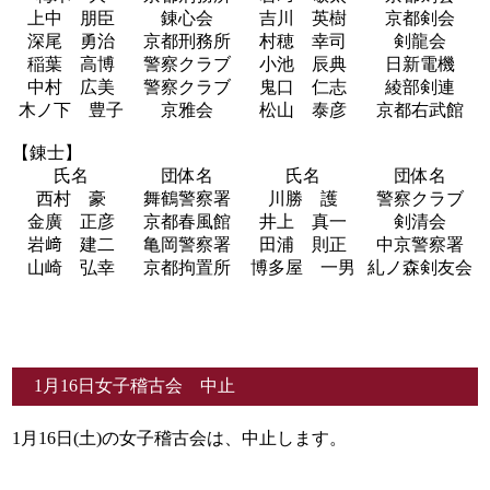
上中 朋臣
錬心会
吉川 英樹
京都剣会
深尾 勇治
京都刑務所
村穂 幸司
剣龍会
稲葉 高博
警察クラブ
小池 辰典
日新電機
中村 広美
警察クラブ
鬼口 仁志
綾部剣連
木ノ下 豊子
京雅会
松山 泰彦
京都右武館
【錬士】
氏名
団体名
氏名
団体名
西村 豪
舞鶴警察署
川勝 護
警察クラブ
金廣 正彦
京都春風館
井上 真一
剣清会
岩﨑 建二
亀岡警察署
田浦 則正
中京警察署
山崎 弘幸
京都拘置所
博多屋 一男
糺ノ森剣友会
1月16日女子稽古会 中止
1月16日(土)の女子稽古会は、中止します。