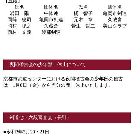
【五段】
氏名
団体名
氏名
団体名
岩田 陽
中体連
橘 智子
亀岡市剣連
岡﨑 忠司
亀岡市剣連
元木 章
久蔵會
岡村 聡之
久蔵會
菅生 哲二
美山クラブ
西村 文義
綾部剣連
夜間稽古会の少年部 休止について
京都市武道センターにおける夜間稽古会の
少年部
の稽古
は、1月8日（金）から当分の間、休止いたします。
剣道七・六段審査会（長野）
■令和3年2月20・21日