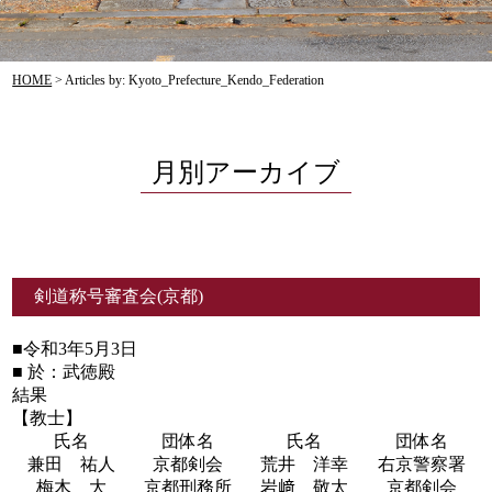
HOME
>
Articles by: Kyoto_Prefecture_Kendo_Federation
月別アーカイブ
剣道称号審査会(京都)
■令和3年5月3日
■ 於：武徳殿
結果
【教士】
氏名
団体名
氏名
団体名
兼田 祐人
京都剣会
荒井 洋幸
右京警察署
梅木 大
京都刑務所
岩﨑 敬太
京都剣会