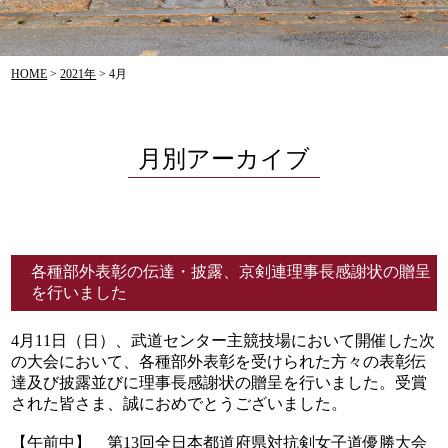
HOME
>
2021年
>
4月
月別アーカイブ
各種部外表彰の伝達・披露、京剣連理事長感謝状の贈呈
を行いました
4月11日（日）、武道センター主競技場において開催した次
の大会において、各種部外表彰を受けられた方々の表彰伝
達及び披露並びに理事長感謝状の贈呈を行いました。受賞
された皆さま、誠におめでとうございました。
【午前中】 第13回全日本都道府県対抗剣女子道優勝大会