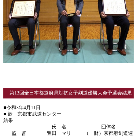
第13回全日本都道府県対抗女子剣道優勝大会予選会結果
■令和3年4月11日
■ 於：京都市武道センター
結果
氏 名
団体名
監 督
豊田 マリ
（一財）京都府剣道連