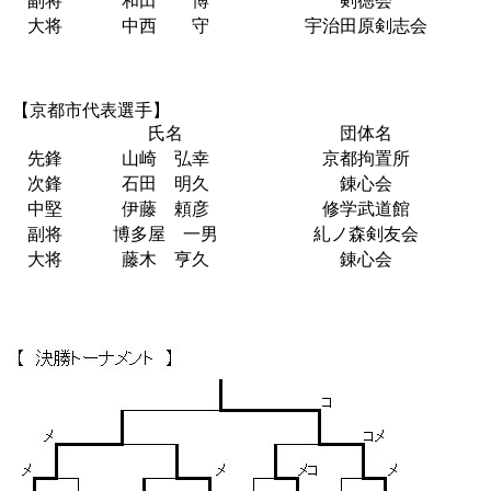
副将
和田 博
剣徳会
大将
中西 守
宇治田原剣志会
【京都市代表選手】
氏名
団体名
先鋒
山崎 弘幸
京都拘置所
次鋒
石田 明久
錬心会
中堅
伊藤 頼彦
修学武道館
副将
博多屋 一男
糺ノ森剣友会
大将
藤木 亨久
錬心会