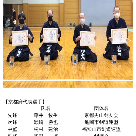
【京都府代表選手】
氏名
団体名
先鋒
藤井 牧生
京都男山剣友会
次鋒
瀨崎 勝也
亀岡市剣道連盟
中堅
桐村 建治
福知山市剣道連盟