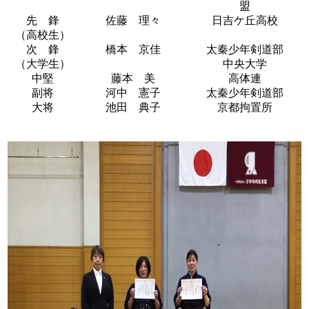
盟
先 鋒
佐藤 理々
日吉ケ丘高校
（高校生）
次 鋒
橋本 京佳
太秦少年剣道部
（大学生）
中央大学
中堅
藤本 美
高体連
副将
河中 憲子
太秦少年剣道部
大将
池田 典子
京都拘置所