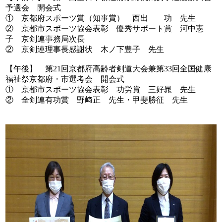
予選会 開会式
① 京都府スポーツ賞（知事賞） 西出 功 先生
② 京都市スポーツ協会表彰 優秀サポート賞 河中憲
子 京剣連事務局次長
② 京剣連理事長感謝状 木ノ下豊子 先生
【午後】 第21回京都府高齢者剣道大会兼第33回全国健康
福祉祭京都府・市選考会 開会式
① 京都市スポーツ協会表彰 功労賞 三好晁 先生
② 全剣連有功賞 野﨑正 先生・甲斐勝征 先生