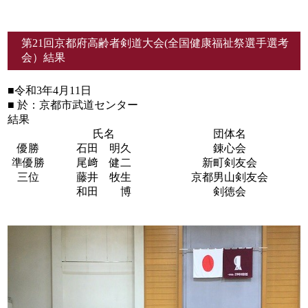
第21回京都府高齢者剣道大会(全国健康福祉祭選手選考
会）結果
■令和3年4月11日
■ 於：京都市武道センター
結果
氏名
団体名
優勝
石田 明久
錬心会
準優勝
尾﨑 健二
新町剣友会
三位
藤井 牧生
京都男山剣友会
和田 博
剣徳会