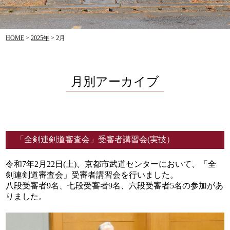
HOME
>
2025年
>
2月
月別アーカイブ
「全剣連剣道審査会」受審者講習会(実技）
令和7年2月22日(土)、京都市武道センターにおいて、「全
剣連剣道審査会」受審者講習会を行いました。
八段受審者9名、七段受審者9名、六段受審者5名の参加があ
りました。