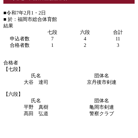
■令和7年2月1・2日
■ 於：福岡市総合体育館
結果
七段
六段
合計
申込者数
7
4
11
合格者数
1
2
3
合格者
【七段】
氏名
団体名
大谷 達司
京丹後市剣連
【六段】
氏名
団体名
平野 真樹
亀岡市剣連
髙田 弘道
警察クラブ