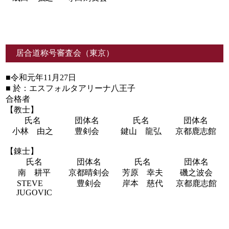
居合道称号審査会（東京）
■令和元年11月27日
■ 於：エスフォルタアリーナ八王子
合格者
【教士】
氏名
団体名
氏名
団体名
小林 由之
豊剣会
鍵山 龍弘
京都鹿志館
【錬士】
氏名
団体名
氏名
団体名
南 耕平
京都晴剣会
芳原 幸夫
磯之波会
STEVE
豊剣会
岸本 慈代
京都鹿志館
JUGOVIC