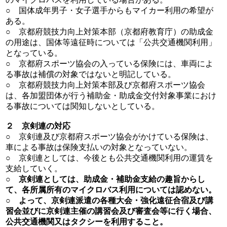
○ 国体成年男子・女子選手からもマイカー利用の希望が
ある。
○ 京都府競技力向上対策本部（京都府教育庁）の助成金
の用途は、国体等遠征時については「公共交通機関利用」
となっている。
○ 京都府スポーツ協会の入っている保険には、車両によ
る事故は補償の対象ではないと明記している。
○ 京都府競技力向上対策本部及び京都府スポーツ協会
は、各加盟団体が行う補助金・助成金交付対象事業におけ
る事故については関知しないとしている。
２ 京剣連の対応
○ 京剣連及び京都府スポーツ協会がかけている保険は、
車による事故は保険支払いの対象となっていない。
○ 京剣連としては、今後とも公共交通機関利用の運賃を
支給していく。
○ 京剣連としては、助成金・補助金支給の趣旨からし
て、各所属所有のマイクロバス利用については認めない。
○ よって、京剣連派遣の各種大会・強化遠征合宿及び講
習会並びに京剣連主催の講習会及び審査会等に行く場合、
公共交通機関又はタクシーを利用すること。