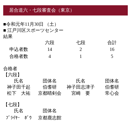
居合道六・七段審査会（東京）
■令和元年11月30日 （土）
■ 江戸川区スポーツセンター
結果
六段
七段
合計
申込者数
14
2
16
合格者数
4
1
5
合格者
【六段】
氏名
団体名
氏名
団体名
神子田千起
伯耆研
神子田志津子
伯耆研
松下 大祐
京都晴剣会
宮崎 要
常心会
【七段】
氏名
団体名
ﾌﾞﾗｲﾔｰ ﾎﾞｳ
京都鹿志館