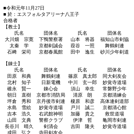
■令和元年11月27日
■ 於：エスフォルタアリーナ八王子
合格者
【教士】
氏名
団体名
氏名
団体名
大川畑 宗寛
下鴨警察署
山本 将器
福知山市剣協
太秦 学
京都剣誠会
葭谷 一照
舞鶴剣連
石﨑 栄司
京都春風館
田中 逸生
砂川少年剣道
【錬士】
氏名
団体名
氏名
団体名
田原 和典
舞鶴剣連
篠原 真太郎
同大剣友会
北村 知子
日新電機
中川 玄一郎
妙覚寺道場
碓永 賢一
錬心会
須山 幸生
常磐野少年
朝日 直樹
京都市消防局
清原 朗
京都清練会
坪倉 秀和
京丹後市剣連
榎原 和彦
高体連剣道部
水島 雪絵
妙覚寺道場
戸川 誠二
京都清心館
吉本 浩久
右武館神明
加藤 貴之
救世道場
山田 文典
警察クラブ
伊津 哲
亀岡市剣連
長谷川 晴久
剣清会
吉田 隆夫
妙覚寺道場
成田 弘之
寺田剣友会