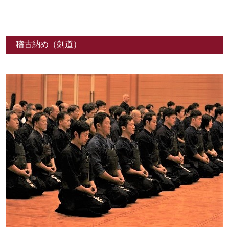
稽古納め（剣道）