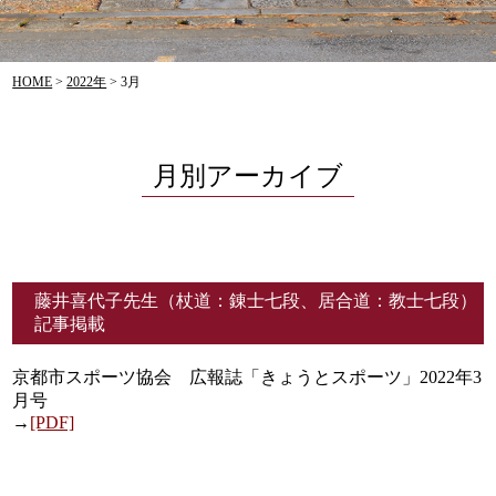
HOME
>
2022年
>
3月
月別アーカイブ
藤井喜代子先生（杖道：錬士七段、居合道：教士七段）
記事掲載
京都市スポーツ協会 広報誌「きょうとスポーツ」2022年3
月号
→
[PDF]