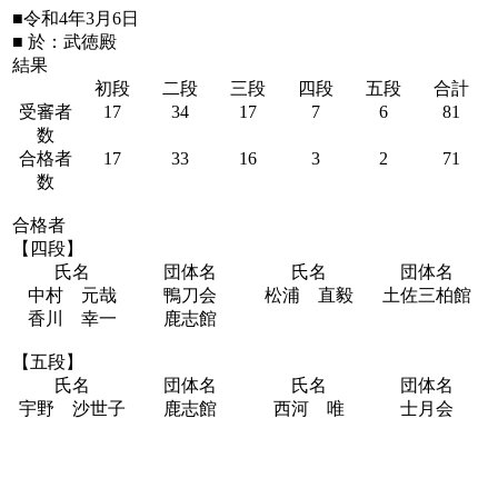
■令和4年3月6日
■ 於：武徳殿
結果
初段
二段
三段
四段
五段
合計
受審者
17
34
17
7
6
81
数
合格者
17
33
16
3
2
71
数
合格者
【四段】
氏名
団体名
氏名
団体名
中村 元哉
鴨刀会
松浦 直毅
土佐三柏館
香川 幸一
鹿志館
【五段】
氏名
団体名
氏名
団体名
宇野 沙世子
鹿志館
西河 唯
士月会