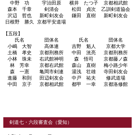
中野 功
宇治田原
横井 たつ子
京都相武館
森本 千章
剣清会
松田 貞次
乙訓剣道協会
沢辺 哲也
新町剣友会
鎌田 直樹
新町剣友会
日根野 勝久
京都平安道場
【五段】
氏名
団体名
氏名
団体名
小嶋 大智
高体連
吉野 魁人
京都大学
土橋 孝史
京都刑務所
中田 洸亮
京都刑務所
小林 珠未
右武館神明
森 悟司
京都藤ノ森
林 芳幸
京都右武館
森山 直樹
梅小路少年
森 一憲
亀岡市剣連
湯浅 壮雄
寺田剣友会
進藤 和則
田辺剣友会
中戸 祐夫
修武道場
中田 京子
京都相武館
都甲 一幸
京都洛修館
剣道七・六段審査会（愛知）