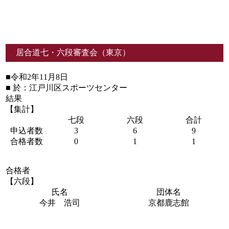
居合道七・六段審査会（東京）
■令和2年11月8日
■ 於：江戸川区スポーツセンター
結果
【集計】
七段
六段
合計
申込者数
3
6
9
合格者数
0
1
1
合格者
【六段】
氏名
団体名
今井 浩司
京都鹿志館