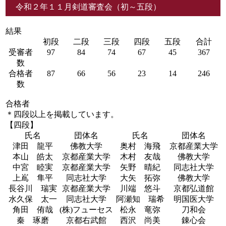
令和２年１１月剣道審査会（初～五段）
結果
初段
二段
三段
四段
五段
合計
受審者
97
84
74
67
45
367
数
合格者
87
66
56
23
14
246
数
合格者
＊四段以上を掲載しています。
【四段】
氏名
団体名
氏名
団体名
津田 龍平
佛教大学
奥村 海飛
京都産業大学
本山 皓太
京都産業大学
木村 友哉
佛教大学
中宮 睦実
京都産業大学
矢野 晴紀
同志社大学
上嶌 隼平
同志社大学
大矢 拓弥
佛教大学
長谷川 瑞実
京都産業大学
川端 悠斗
京都弘道館
水久保 太一
同志社大学
阿瀬知 瑞希
明国医大学
角田 侑哉
(株)フューセス
松永 竜弥
刀和会
秦 琢磨
京都右武館
西沢 尚美
錬心会