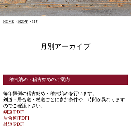
HOME
>
2020年
>
11月
月別アーカイブ
稽古納め・稽古始めのご案内
毎年恒例の稽古納め・稽古始めを行います。
剣道・居合道・杖道ごとに参加条件や、時間が異なります
のでご確認下さい。
剣道[PDF]
居合道[PDF]
杖道[PDF]