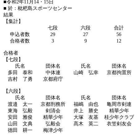
■令和2年11月14・15日
■ 於：枇杷島スポーツセンター
結果
【集計】
七段
六段
合計
申込者数
29
27
56
合格者数
3
9
12
合格者
【七段】
氏名
団体名
氏名
団体名
多田 泰和
中体連
山崎 弘幸
京都拘置所
吉村 了勇
京都府庁
【六段】
氏名
団体名
氏名
団体名
渡邉 太一
京都刑務所
福嶋 由也
亀岡市剣連
東海 弘毅
剣清会
井上 勝史
精華少年
安田 雅俊
精華少年
大塚 友基
桂少年クラブ
山田 文典
弘毅会
髙木 英二
衣笠剣友会
德田 耕一
梅津少年