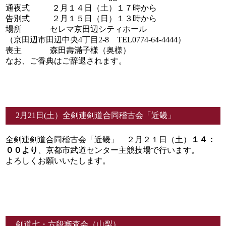
通夜式 ２月１４日（土）１７時から
告別式 ２月１５日（日）１３時から
場所 セレマ京田辺シティホール
（京田辺市田辺中央4丁目2-8 TEL0774-64-4444）
喪主 森田壽滿子様（奥様）
なお、ご香典はご辞退されます。
2月21日(土）全剣連剣道合同稽古会「近畿」
全剣連剣道合同稽古会「近畿」 ２月２１日（土）
１４：
００より
、京都市武道センター主競技場で行います。
よろしくお願いいたします。
剣道七・六段審査会（山梨）