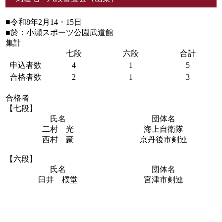
■令和8年2月14・15日
■於：小瀬スポーツ公園武道館
集計
七段
六段
合計
申込者数
4
1
5
合格者数
2
1
3
合格者
【七段】
氏名
団体名
二村 光
海上自衛隊
西村 豪
京丹後市剣連
【六段】
氏名
団体名
臼井 樸堂
宮津市剣連