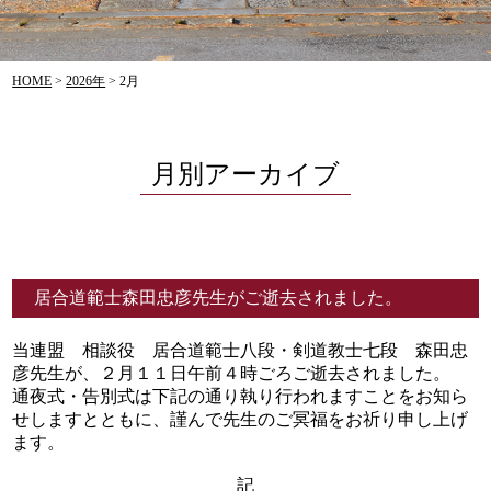
HOME
>
2026年
>
2月
月別アーカイブ
居合道範士森田忠彦先生がご逝去されました。
当連盟 相談役 居合道範士八段・剣道教士七段 森田忠
彦先生が、２月１１日午前４時ごろご逝去されました。
通夜式・告別式は下記の通り執り行われますことをお知ら
せしますとともに、謹んで先生のご冥福をお祈り申し上げ
ます。
記