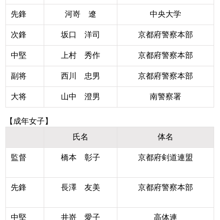
先鋒
河嵜 遼
中央大学
次鋒
坂口 洋司
京都府警察本部
中堅
上村 秀作
京都府警察本部
副将
西川 忠男
京都府警察本部
大将
山中 澄男
南警察署
【成年女子】
氏名
体名
監督
橋本 彰子
京都府剣道連盟
先鋒
長澤 友美
京都府警察本部
中堅
井嵜 愛子
高体連