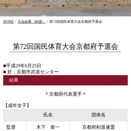
HOME
>
大会結果（剣道）
>
第72回国民体育大会京都府予選会
第72回国民体育大会京都府予選会
■平成29年6月25日
■ 於：京都市武道センター
結果
＊京都府代表選手＊
【成年女子】
氏名
団体名
監督
木下 俊一
京都府剣道連盟