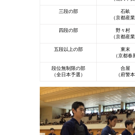
三段の部
石畝 
（京都産業
四段の部
野々村 
（京都産業
五段以上の部
東末 
（京都春
段位無制限の部
合屋 
（全日本予選）
（府警本