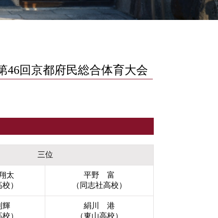
第46回京都府民総合体育大会
三位
翔太
平野 富
高校）
（同志社高校）
利輝
絹川 港
高校）
（東山高校）