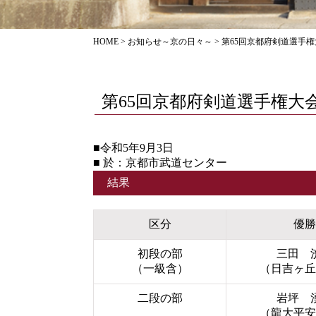
HOME
>
お知らせ～京の日々～
>
第65回京都府剣道選手
第65回京都府剣道選手権大
■令和5年9月3日
■ 於：京都市武道センター
結果
区分
優勝
初段の部
三田 
（一級含）
（日吉ヶ丘
二段の部
岩坪 
（龍大平安