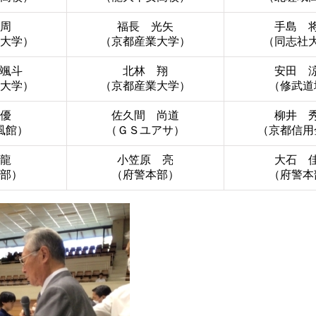
周
福長 光矢
手島 
大学）
（京都産業大学）
（同志社
颯斗
北林 翔
安田 
大学）
（京都産業大学）
（修武道
優
佐久間 尚道
柳井 
風館）
（ＧＳユアサ）
（京都信用
龍
小笠原 亮
大石 
部）
（府警本部）
（府警本