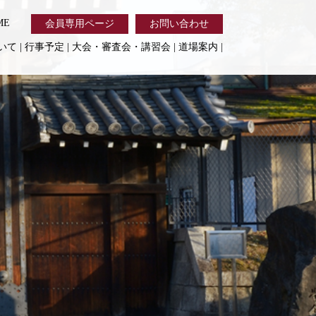
ME
会員専用ページ
お問い合わせ
いて
|
行事予定
|
大会・審査会・講習会
|
道場案内
|