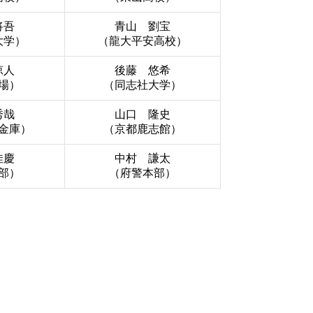
将吾
青山 劉宝
大学）
（龍大平安高校）
涼人
後藤 悠希
場）
（同志社大学）
秀哉
山口 隆史
金庫）
（京都鹿志館）
佳慶
中村 謙太
部）
（府警本部）