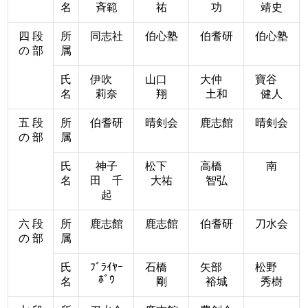
名
斉範
祐
功
靖史
四 段
所
同志社
伯心塾
伯耆研
伯心塾
の 部
属
氏
伊吹
山口
大仲
寶谷
名
莉奈
翔
土和
健人
五 段
所
伯耆研
晴剣会
鹿志館
晴剣会
の 部
属
氏
神子
松下
高橋
南
名
田 千
大祐
智弘
起
六 段
所
鹿志館
鹿志館
伯耆研
刀水会
の 部
属
氏
ﾌﾞﾗｲﾔｰ
石橋
矢部
松野
ﾎﾞｳ
名
剛
裕城
秀樹