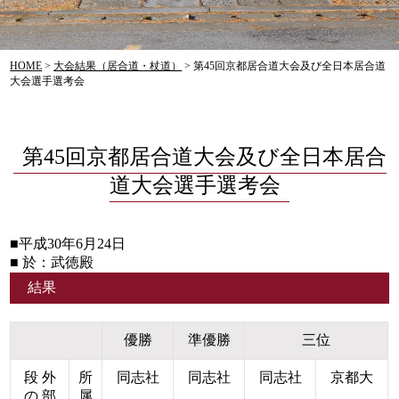
HOME
>
大会結果（居合道・杖道）
>
第45回京都居合道大会及び全日本居合道
大会選手選考会
第45回京都居合道大会及び全日本居合
道大会選手選考会
■平成30年6月24日
■ 於：武徳殿
結果
優勝
準優勝
三位
段 外
所
同志社
同志社
同志社
京都大
の 部
属