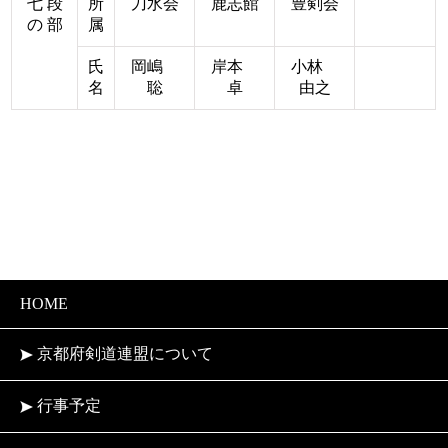
七 段
所
刀水会
鹿志館
豊剣会
の 部
属
氏
岡嶋
岸本
小林
名
聡
卓
由之
HOME
京都府剣道連盟について
行事予定