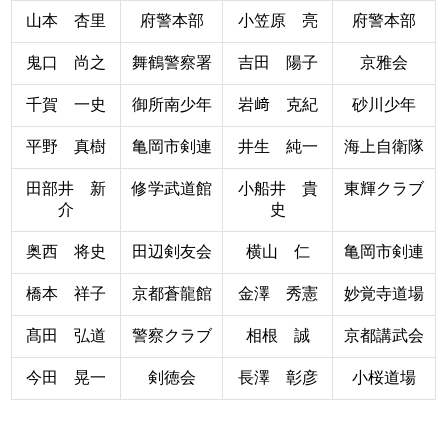
山本 杏里
府警本部
小笠原 亮
府警本部
鬼口 尚之
舞鶴警察署
吉田 陽子
京雅会
千賀 一史
御所南少年
岩﨑 克紀
砂川少年
平野 真樹
亀岡市剣連
井生 純一
海上自衛隊
田部井 新
修学武道館
小船井 貴
東輝クラブ
介
史
奥西 将史
田辺剣友会
横山 仁
亀岡市剣連
橋本 祥子
京都蒼龍館
金澤 秀憲
妙覚寺道場
髙田 弘道
警察クラブ
相根 誠
京都講武会
今田 晃一
剣徳会
長澤 彰彦
小桜道場