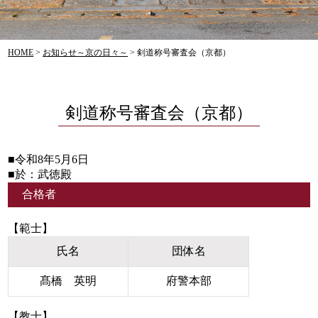
HOME
>
お知らせ～京の日々～
>
剣道称号審査会（京都）
剣道称号審査会（京都）
■令和8年5月6日
■於：武徳殿
合格者
【範士】
氏名
団体名
髙橋 英明
府警本部
【教士】