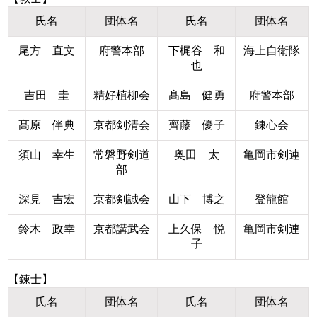
氏名
団体名
氏名
団体名
尾方 直文
府警本部
下梶谷 和
海上自衛隊
也
吉田 圭
精好植柳会
髙島 健勇
府警本部
髙原 伴典
京都剣清会
齊藤 優子
錬心会
須山 幸生
常磐野剣道
奥田 太
亀岡市剣連
部
深見 吉宏
京都剣誠会
山下 博之
登龍館
鈴木 政幸
京都講武会
上久保 悦
亀岡市剣連
子
【錬士】
氏名
団体名
氏名
団体名