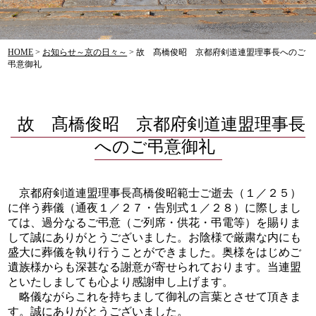
HOME
>
お知らせ～京の日々～
>
故 髙橋俊昭 京都府剣道連盟理事長へのご
弔意御礼
故 髙橋俊昭 京都府剣道連盟理事長
へのご弔意御礼
京都府剣道連盟理事長髙橋俊昭範士ご逝去（１／２５）
に伴う葬儀（通夜１／２７・告別式１／２８）に際しまし
ては、過分なるご弔意（ご列席・供花・弔電等）を賜りま
して誠にありがとうございました。お陰様で厳粛な内にも
盛大に葬儀を執り行うことができました。奥様をはじめご
遺族様からも深甚なる謝意が寄せられております。当連盟
といたしましても心より感謝申し上げます。
略儀ながらこれを持ちまして御礼の言葉とさせて頂きま
す。誠にありがとうございました。