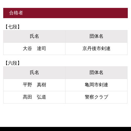
合格者
【七段】
氏名
団体名
大谷 達司
京丹後市剣連
【六段】
氏名
団体名
平野 真樹
亀岡市剣連
髙田 弘道
警察クラブ