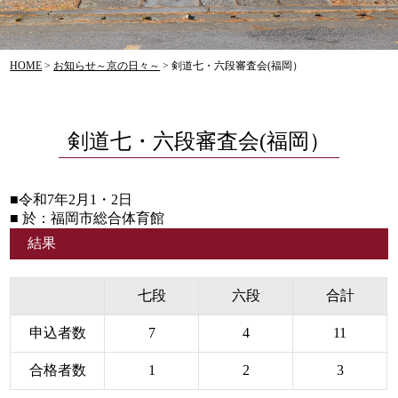
HOME
>
お知らせ～京の日々～
>
剣道七・六段審査会(福岡）
剣道七・六段審査会(福岡）
■令和7年2月1・2日
■ 於：福岡市総合体育館
結果
七段
六段
合計
申込者数
7
4
11
合格者数
1
2
3