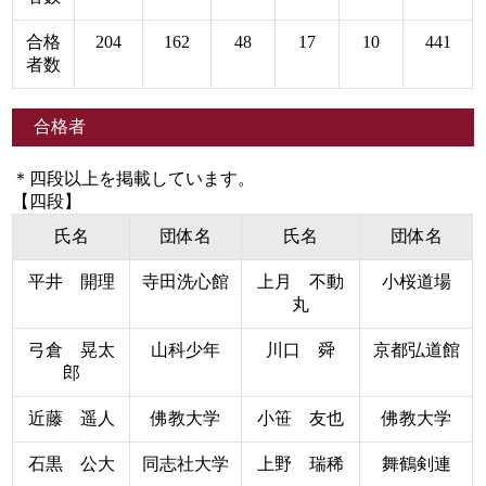
合格
204
162
48
17
10
441
者数
合格者
＊四段以上を掲載しています。
【四段】
氏名
団体名
氏名
団体名
平井 開理
寺田洗心館
上月 不動
小桜道場
丸
弓倉 晃太
山科少年
川口 舜
京都弘道館
郎
近藤 遥人
佛教大学
小笹 友也
佛教大学
石黒 公大
同志社大学
上野 瑞稀
舞鶴剣連