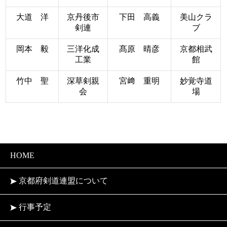
大道 洋
京丹後市
下田 高義
美山クラ
剣連
ブ
岡本 毅
三洋化成
髙原 晴彦
京都相武
工業
館
竹中 聖
深草剣親
宮﨑 重明
妙覚寺道
会
場
HOME
京都府剣道連盟について
行事予定