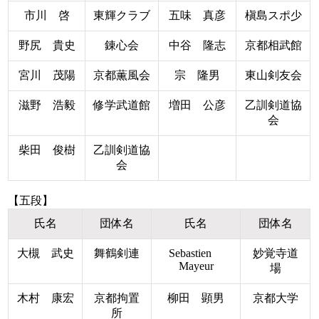
市川 啓
東輝クラブ
五味 真彦
槇島スポ少
野尻 貴史
錬心会
中谷 隆志
京都相武館
宮川 茂陽
京都薫風会
宗 隆男
東山剣友会
滋野 浩毅
修学武道館
増田 公彦
乙訓剣道協
会
柴田 俊樹
乙訓剣道協
会
【五段】
氏名
団体名
氏名
団体名
大槻 武史
舞鶴剣連
Sebastien
妙覚寺道
Mayeur
場
木村 康宏
京都拘置
柳田 顕男
京都大学
所