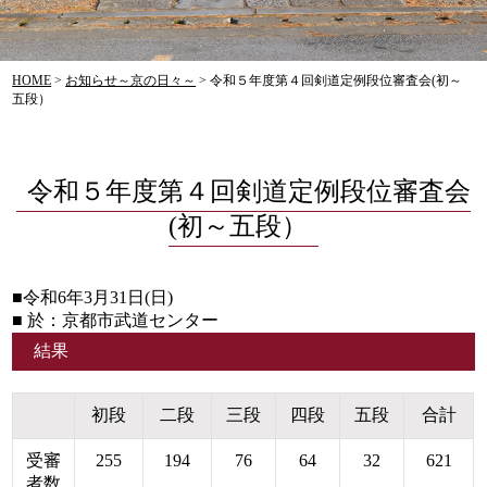
HOME
>
お知らせ～京の日々～
>
令和５年度第４回剣道定例段位審査会(初～
五段）
令和５年度第４回剣道定例段位審査会
(初～五段）
■令和6年3月31日(日)
■ 於：京都市武道センター
結果
初段
二段
三段
四段
五段
合計
受審
255
194
76
64
32
621
者数