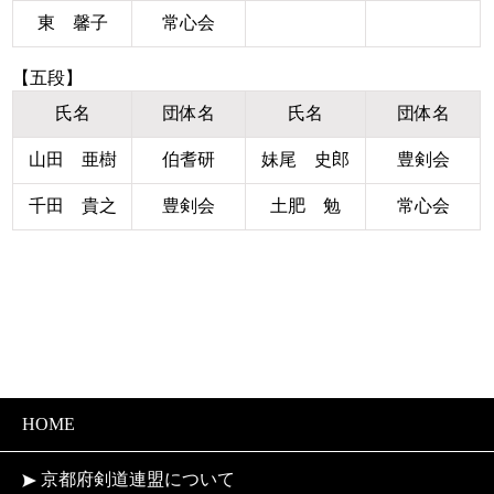
東 馨子
常心会
【五段】
氏名
団体名
氏名
団体名
山田 亜樹
伯耆研
妹尾 史郎
豊剣会
千田 貴之
豊剣会
土肥 勉
常心会
HOME
京都府剣道連盟について