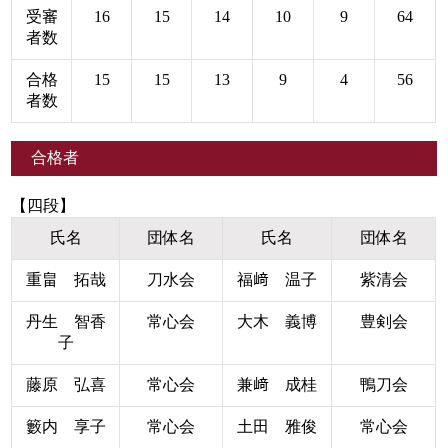
受審
16
15
14
10
9
64
者数
合格
15
15
13
9
4
56
者数
合格者
【四段】
氏名
団体名
氏名
団体名
重畠 拓哉
刀水会
福﨑 温子
紫清会
丹生 智香
常心会
大木 義博
豊剣会
子
藤原 弘喜
常心会
兼﨑 成桂
鴨刀会
籔内 享子
常心会
土田 雅俊
常心会