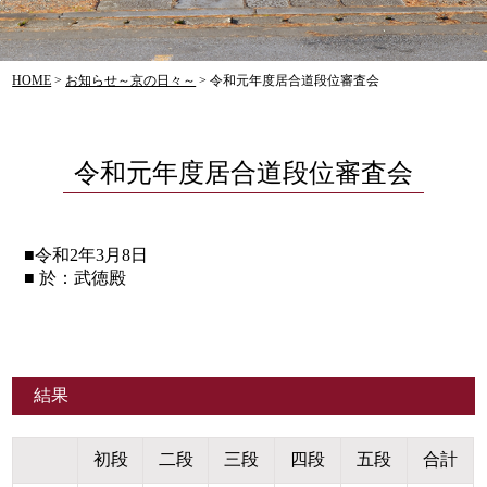
HOME
>
お知らせ～京の日々～
>
令和元年度居合道段位審査会
令和元年度居合道段位審査会
■令和2年3月8日
■ 於：武徳殿
結果
初段
二段
三段
四段
五段
合計