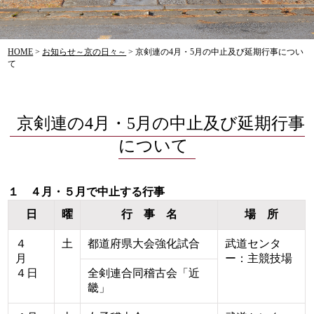
HOME
>
お知らせ～京の日々～
>
京剣連の4月・5月の中止及び延期行事につい
て
京剣連の4月・5月の中止及び延期行事
について
１ ４月・５月で中止する行事
日
曜
行 事 名
場 所
４
土
都道府県大会強化試合
武道センタ
月
ー：主競技場
４日
全剣連合同稽古会「近
畿」