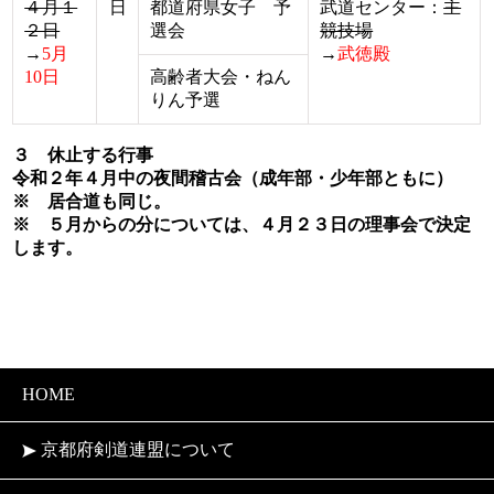
４月１
日
都道府県女子 予
武道センター：
主
２日
選会
競技場
→
5月
→
武徳殿
10
日
高齢者大会・ねん
りん予選
３ 休止する行事
令和２年４月中の
夜間稽古会（成年部・少年部ともに）
※ 居合道も同じ。
※ ５月からの分については、４月２３日の理事会で決定
します。
HOME
京都府剣道連盟について