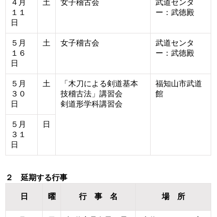
４月
土
女子稽古会
武道センタ
１１
ー：武徳殿
日
５月
土
女子稽古会
武道センタ
１６
ー：武徳殿
日
５月
土
「木刀による剣道基本
福知山市武道
３０
技稽古法」講習会
館
日
剣道形学科講習会
５月
日
３１
日
２ 延期する行事
日
曜
行 事 名
場 所