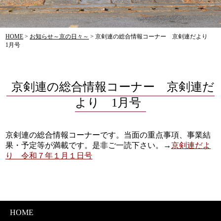
HOME
>
お知らせ～京の日々～
>
京剣連の総合情報コーナー 京剣連だより
1月号
京剣連の総合情報コーナー 京剣連だ
より 1月号
京剣連の総合情報コーナーです。当面の重点事項、事業結
果・予定等が満載です。是非ご一読下さい。→
京剣連だよ
り 令和７年１月１日号
HOME