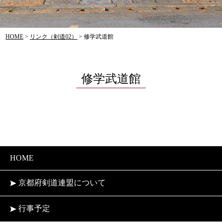
HOME
>
リンク（剣道02）
>
修学武道館
修学武道館
HOME
京都府剣道連盟について
行事予定