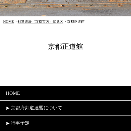
HOME
>
剣道道場（京都市内）伏見区
>
京都正道館
京都正道館
HOME
京都府剣道連盟について
行事予定