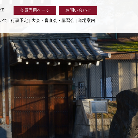
ME
会員専用ページ
お問い合わせ
いて
|
行事予定
|
大会・審査会・講習会
|
道場案内
|