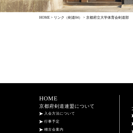
HOME
>
リンク（剣道04）
>
京都府立大学体育会剣道部
HOME
京都府剣道連盟について
入会方法について
行事予定
稽古会案内