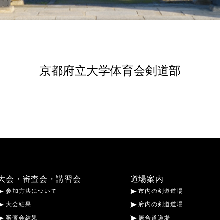
京都府立大学体育会剣道部
大会・審査会・講習会
道場案内
参加方法について
市内の剣道道場
大会結果
府内の剣道道場
審査会結果
居合道道場