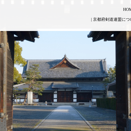
HO
|
京都府剣道連盟につ