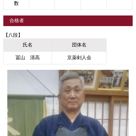
数
合格者
【八段】
氏名
団体名
冨山 清高
京薬剣人会