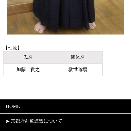
【七段】
氏名
団体名
加藤 貴之
救世道場
HOME
京都府剣道連盟について