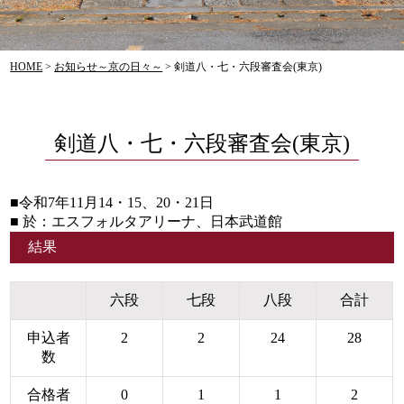
HOME
>
お知らせ～京の日々～
>
剣道八・七・六段審査会(東京)
剣道八・七・六段審査会(東京)
■令和7年11月14・15、20・21日
■ 於：エスフォルタアリーナ、日本武道館
結果
六段
七段
八段
合計
申込者
2
2
24
28
数
合格者
0
1
1
2